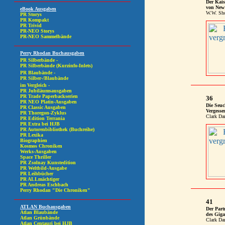
Der Kais
von New
W.W. Sho
36
Die Seuc
Vergesse
Clark Dar
41
Der Part
des Giga
Clark Dar