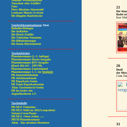
21
Der Atom
findet ni
Kurt Mah
26
Duell
der Mut
Clark Dar
31