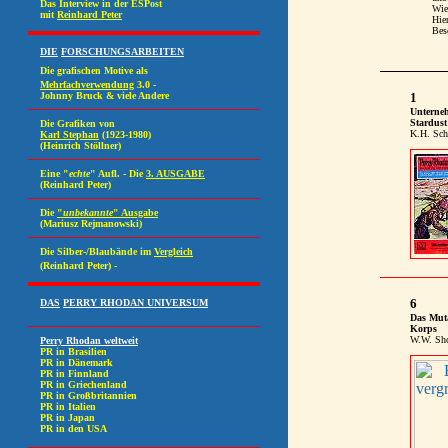
Wie
Hie
Bes
1
Unterne
Stardust
K.H. Sch
6
Das Mut
Korps
W.W. Sho