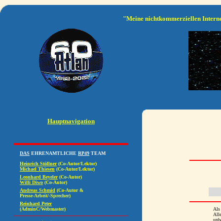
"Meine nichtkommerziellen Interne
Hauptnavigation
Als
All
unb