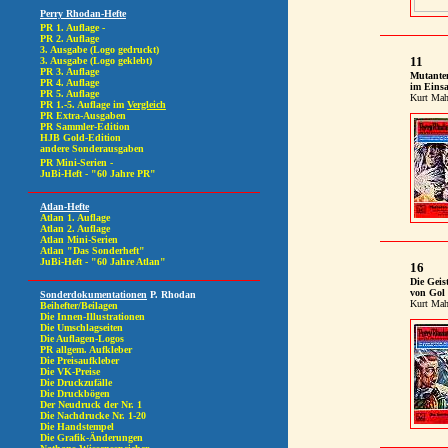
11
Mutante
im Einsa
Kurt Mah
16
Die Geist
von Gol
Kurt Mah