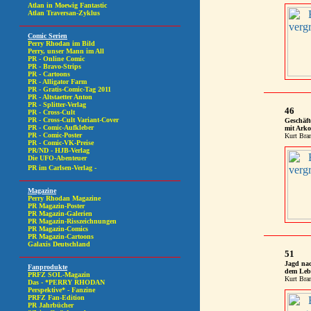
46
Geschäft
mit Arko
Kurt Bra
51
Jagd na
dem Leb
Kurt Bra