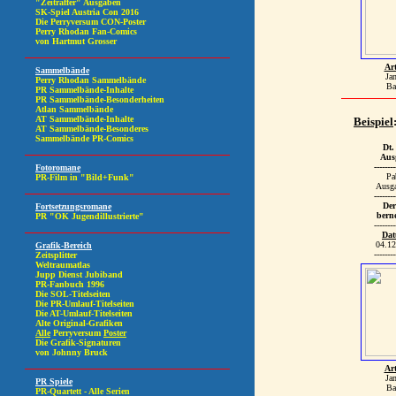
Art
Ja
Ba
Beispiel
Dt.
Aus
--------
Pa
Ausg
--------
Der 
bern
--------
Da
04.12
--------
Art
Ja
Ba