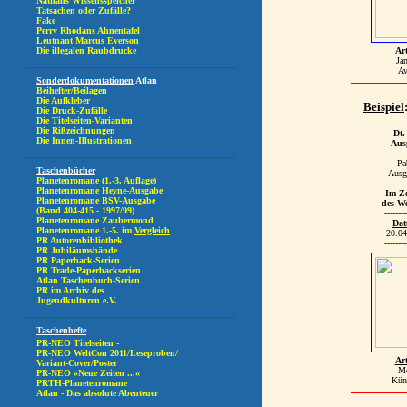
Art
Ja
Av
Beispiel
Dt.
Aus
--------
Pa
Aus
--------
Im Ze
des We
--------
Da
20.04
--------
Art
Mo
Küns