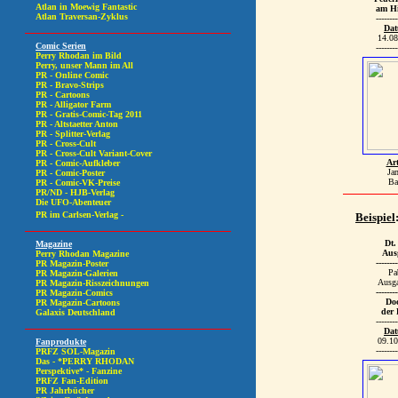
am H
--------
Da
14.08
--------
Art
Ja
Ba
Beispiel
Dt.
Aus
--------
Pa
Ausg
--------
Doc
der 
--------
Da
09.10
--------