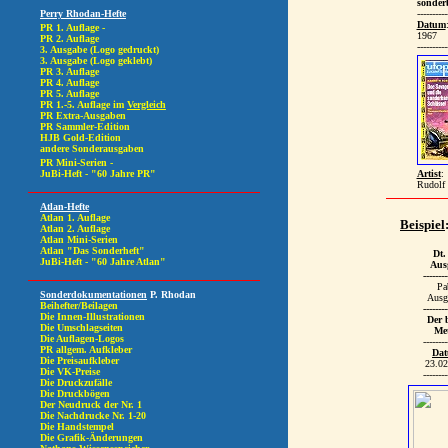
sonder
----------
Datum
1967
----------
Artist
:
Rudolf 
Beispiel
Dt.
Aus
--------
Pa
Aus
--------
Der 
Met
--------
Da
23.02
--------