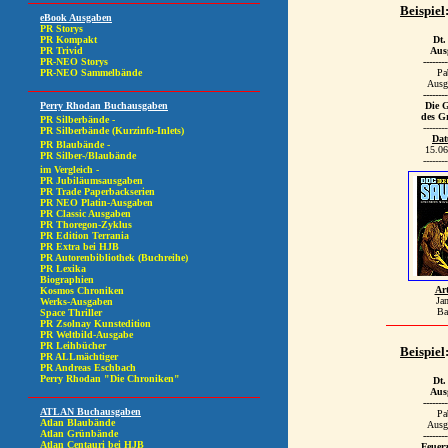
Beispiel
Dt.
Aus
--------
Pa
Aus
--------
Die G
des G
--------
Da
15.06
--------
Art
Ja
Ba
Beispiel
Dt.
Aus
--------
Pa
Aus
--------
Feuerz