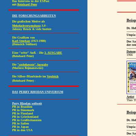
Beisp
Dt. He
----------
Utopi
----------
Doc Sa
der rot
----------
Datum
1966
----------
Artist
:
Theo T
Beisp
Dt. He
----------
Utopi
----------
Doc Sa