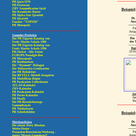
Beispiel
Dt.
Aus
--------
Pa
Ausg
--------
Das 
des 
--------
Da
29.01
--------
Art
Ja
Ba
Beispiel
Dt.
Aus
--------
Pa
Ausg