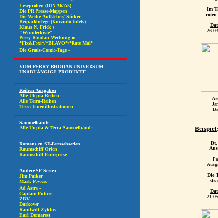
--------
Im Ta
roten
--------
Da
26.03
--------
Art
Ja
Ba
Beispiel
Dt.
Aus
--------
Pa
Ausg
--------
Die T
stra
--------
Da
21.05
--------