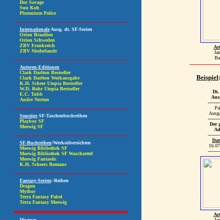
Art
Ja
Ba
Beispiel
Dt.
Aus
--------
Pa
Ausg
--------
Der 
Ad
--------
Da
16.07
--------
Art
Ja