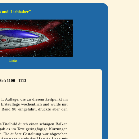
s und -Liebhaber"
eft 1100 - 1113
 1. Auflage, die zu diesem Zeitpunkt im
e Erstauflage wöchentlich und wurde mit
t Band 90 eingeführt, druckte aber den
s Titelbild durch einen schrägen Balken
 gab es im Text geringfügige Kürzungen
ge. Die äußere Gestaltung war abgesehen
ge, deswegen wurde das Moewig-Logo mit