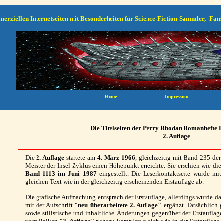
erziellen Internetseiten mit Besonderheiten für Science-Fiction-Sammler, -Fan
Die Titelseiten der Perry Rhodan Romanhefte H
2. Auflage
Die
2. Auflage
startete am
4. März 1966
, gleichzeitig mit Band 235 der
Meister der Insel-Zyklus einen Höhepunkt erreichte. Sie erschien wie di
Band 1113 im Juni 1987
eingestellt. Die Leserkontaktseite wurde mi
gleichen Text wie in der gleichzeitig erscheinenden Erstauflage ab.
Die grafische Aufmachung entsprach der Erstauflage, allerdings wurde da
mit der Aufschrift
"neu überarbeitete 2. Auflage"
ergänzt. Tatsächlich
sowie stilistische und inhaltliche Änderungen gegenüber der Erstaufla
vom Balken
"2. Auflage"
nahezu komplett gleich wie in der Erstaufla