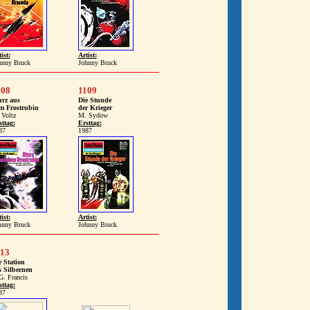
ist:
Artist:
hnny Bruck
Johnny Bruck
108
1109
urz aus
Die Stunde
m Frostrubin
der Krieger
 Voltz
M. Sydow
sttag:
Ersttag:
87
1987
ist:
Artist:
hnny Bruck
Johnny Bruck
113
e Station
s Silbernen
G. Francis
sttag:
87