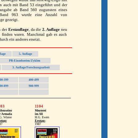
n auch mit Band 53 eingeführt und der
eisangabe ab Band 560 zugunsten eines
ab Band 963 wurde eine Anzahl von
ge gezeigt.
n der
Erstauflage
, da die
2. Auflage
neu
u finden waren. Manchmal gab es auch
urch ein anderes ersetzt.
flage
5. Auflage
PR-Einzelserien/Zyklen
3. Auflage/Forschungsarbeit
00-399
400-499
00-899
900-999
103
1104
ßenseiter
Meuterei
r Armada
im All
G. Winter
H.G. Ewers
sttag:
Ersttag:
87
1987