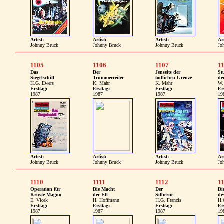
Artist:
Artist:
Artist:
Art
Johnny Bruck
Johnny Bruck
Johnny Bruck
Jo
1105
1106
1107
1
Das
Der
Jenseits der
St
Siegelschiff
Trümmerreiter
tödlichen Grenze
de
H.G. Ewers
K. Mahr
K. Mahr
W.
Ersttag:
Ersttag:
Ersttag:
Er
1987
1987
1987
19
Artist:
Artist:
Artist:
Art
Johnny Bruck
Johnny Bruck
Johnny Bruck
Jo
1110
1111
1112
1
Operation für
Die Macht
Der
Di
Kruste Magno
der Elf
Silberne
de
E. Vlcek
H. Hoffmann
H.G. Francis
H.
Ersttag:
Ersttag:
Ersttag:
Er
1987
1987
1987
19