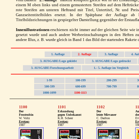
einem M oben links und einem gemusterten Streifen auf dem Heftrücke
rote Streifen am unteren Heftrand mit Titel, Untertitel, Nr. und Pr
Ganzseitentitelbildes ersetzt. In der Spätphase der Auflage 
Titelbildzeichnungen in gespiegelter Darstellung gegenüber der Erstaufla
Innenillustrationen
erschienen nicht immer auf der gleichen Seite wie i
gesetzt wurde und auch andere Werbeeinschaltungen in den Heften z
andere Illus, z. B. wurde gleich in Band 1 das Bild der startenden Rakete d
1. Auflage
2. Auflage
3. Auflage
4. Au
3. AUSGABE/Logo geklebt
3. AUSGABE/Logo gedruckt
3. AUSGABE/Forschungsarbeit
1.- 5. Auflage im Vergleich
1-99
100-199
200-299
3
500-599
600-699
700-799
8
1000-1099
1100-1113
1100
1101
1102
1
Der
Erkundung
Der
Au
Frostrubin
gegen Unbekannt
letzte Mirvaner
de
W. Voltz
K.H. Scheer
C. Darlton
D.
Ersttag:
Ersttag:
Ersttag:
Er
1987
1987
1987
19