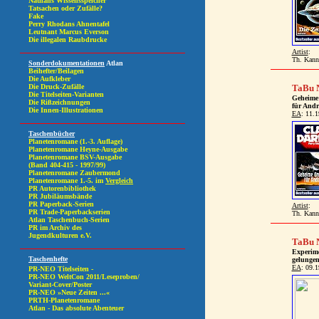
Artist
:
Th. Kann
TaBu N
Geheime
für And
EA
: 11.
Artist
:
Th. Kann
TaBu N
Experim
gelunge
EA
: 09.