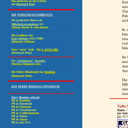
Ers
wur
Tit
Pab
nic
In 
bän
zus
ver
bän
Im 
aus
mus
Auc
Die
ISB
rau
zum
TaBu N
Hades - 
der Verb
EA
: 05.