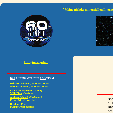
"Meine nichtkommerziellen Interne
Hauptnavigation
Nac
SF-
Rho
der