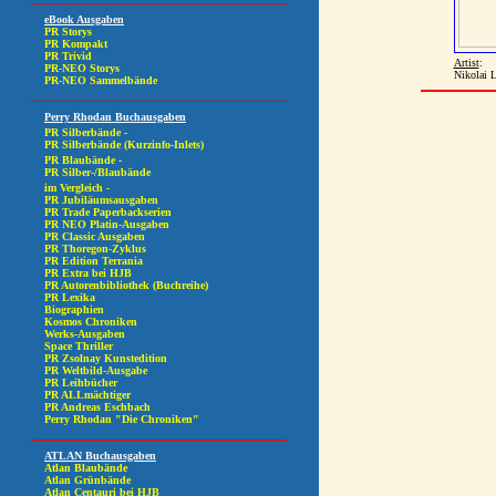
Artist
:
Nikolai 