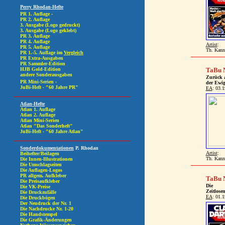
Artist
:
Th. Kann
TaBu N
Zurück 
der Ewig
EA
: 03.
Artist
:
Th. Kann
TaBu N
Die
Zeitlose
EA
: 01.